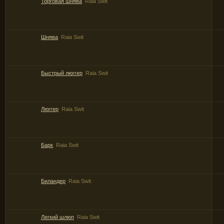
Торговая шнява
Raia Swit
Шнява
Raia Swit
Быстрый люггер
Raia Swit
Люггер
Raia Swit
Барк
Raia Swit
Биландер
Raia Swit
Легкий шлюп
Raia Swit