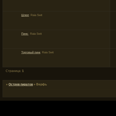
Шлюп
Raia Swit
Пинк:
Raia Swit
Торговый пинк
Raia Swit
Страница:
1
»
Остров пиратов
»
Верфь