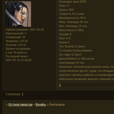
Биландер: цена 6500
Класс 6
Корпус 800
Скорость 8.0 узлов
Маневренность 40.0
Макс. Команды 45 чел.
Мин. Команды 15 чел.
Зарегистрирован
: 2007-05-09
Вместимость 500ц
Приглашений:
0
Орудие 8
Сообщений:
33
Борт 3+3
Уважение:
[+0/-0]
Корма 2
Позитив:
[+0/-0]
Тек. Калибр 12 фунт
Провел на форуме:
12 калибр полукулеврина
1 час 34 минуты
вес ядра 12 фунт
Последний визит:
дальнобойность 400 шагов
2007-05-10 15:39:06
перезарядка 40 сек.
Описание: Близкий родственник пинка, би
сопротивления других судов. Он обладае
коротких торговых рейсов и сопровождени
небольших размеров дальние плавания н
0
Страница:
1
»
Остров пиратов
»
Верфь
»
Биландер