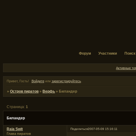
Форум
Участники
Поиск
Активные т
Привет, Гость!
Войдите
или
зарегистрируйтесь
.
»
Остров пиратов
»
Верфь
»
Биландер
Страница:
1
Биландер
Raia Swit
Поделиться
2007-05-09 15:16:11
Глава пиратов