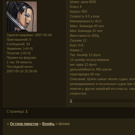
Шлюп: цена 8000
Класс 6
Корпус 850
Скорость 9.5 узлов
Маневренность 40.0
Макс. Команда 40 чел.
Мин. Команда 15 чел.
Зарегистрирован
: 2007-05-09
Вместимость 600ц.
Приглашений:
0
Оружие 12
Сообщений:
33
Борт 5+5
Уважение:
[+0/-0]
Корма 2
Позитив:
[+0/-0]
Тек. Калибр 12 фунт
Провел на форуме:
12 калибр полукулеврина
1 час 34 минуты
вес ядра 12 фунт
Последний визит:
дальнобойность 400 шагов
2007-05-10 15:39:06
перезарядка 40 сек.
Описание: Шлюп самое легкое судно, ис
разведываемые и посыльные судна при с
нежели у других кораблей его класса, та
скоростью
0
Страница:
1
»
Остров пиратов
»
Верфь
»
Шлюп