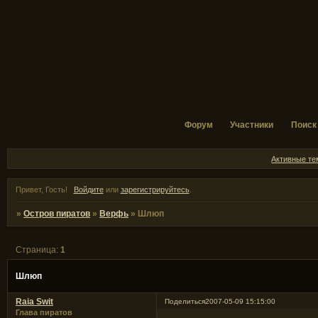
Форум
Участники
Поиск
Активные т
Привет, Гость!
Войдите
или
зарегистрируйтесь
.
»
Остров пиратов
»
Верфь
»
Шлюп
Страница:
1
Шлюп
Raia Swit
Поделиться
2007-05-09 15:15:00
Глава пиратов