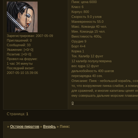
Пинк: цена 6000
Класс 6
Корпус 800
Скорость 9.0 узлов
Маневренность 55.0
Макс. Команда 40 чел.
Мин. Команда 15 чел.
Зарегистрирован
: 2007-05-09
Вместимость 400ц.
Приглашений:
0
Орудие 9
Сообщений:
33
Борт 4+4
Уважение:
[+0/-0]
Корма 1
Позитив:
[+0/-0]
Тек. Калибр 12 фунт
Провел на форуме:
12 калибр полукулеврина
1 час 34 минуты
вес ядра 12 фунт
Последний визит:
дальнобойность 400 шагов
2007-05-10 15:39:06
перезарядка 40 сек.
Описание: Пинк - небольшой корабль, со
то, что вооружение пинка слабое, а коман
для сражений, и многие капитаны ценят 
ему совершать дальние морские плавани
0
Страница:
1
»
Остров пиратов
»
Верфь
»
Пинк: