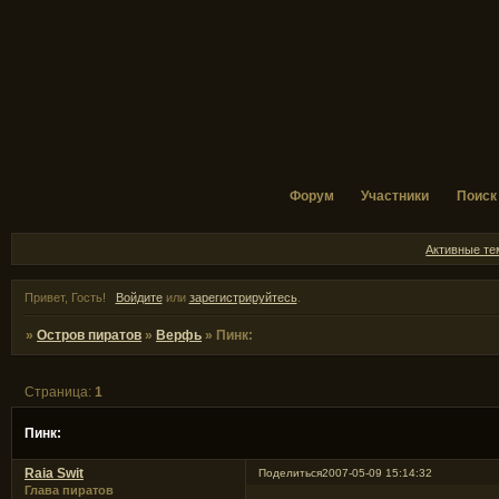
Форум
Участники
Поиск
Активные т
Привет, Гость!
Войдите
или
зарегистрируйтесь
.
»
Остров пиратов
»
Верфь
»
Пинк:
Страница:
1
Пинк:
Raia Swit
Поделиться
2007-05-09 15:14:32
Глава пиратов