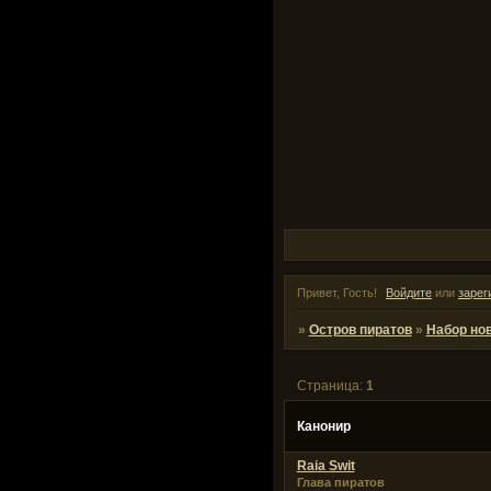
Привет, Гость!
Войдите
или
зарег
»
Остров пиратов
»
Набор но
Страница:
1
Канонир
Raia Swit
Глава пиратов