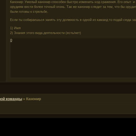
Канонир: Умелый канонир способен быстро изменить ход сражения. Его опыт и
орудиям вести более точный огонь. Так же канонир следит за тем, что бы орудия
были готовы к стрельбе.
Если ты собираешься занять эту должность в одной из каманд то подай сюда за
1) Имя
2) Знания этого вида деятельности (есть/нет)
0
вой команды
»
Канонир