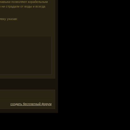
 навыки позволяют корабельным
 ни страдали от воды и всегда
явку указав:
создать бесплатный форум