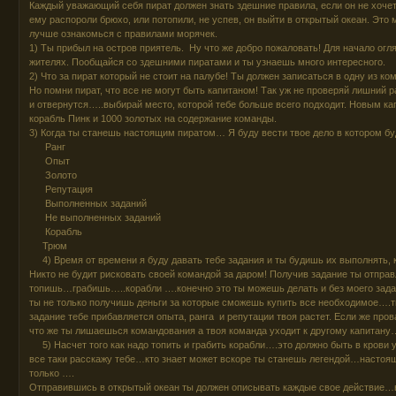
Каждый уважающий себя пират должен знать здешние правила, если он не хоче
ему распороли брюхо, или потопили, не успев, он выйти в открытый океан. Это
лучше ознакомься с правилами морячек.
1) Ты прибыл на остров приятель. Ну что же добро пожаловать! Для начало огл
жителях. Пообщайся со здешними пиратами и ты узнаешь много интересного.
2) Что за пират который не стоит на палубе! Ты должен записаться в одну из к
Но помни пират, что все не могут быть капитаном! Так уж не проверяй лишний р
и отвернутся…..выбирай место, которой тебе больше всего подходит. Новым ка
корабль Пинк и 1000 золотых на содержание команды.
3) Когда ты станешь настоящим пиратом… Я буду вести твое дело в котором бу
Ранг
Опыт
Золото
Репутация
Выполненных заданий
Не выполненных заданий
Корабль
Трюм
4) Время от времени я буду давать тебе задания и ты будишь их выполнять,
Никто не будит рисковать своей командой за даром! Получив задание ты отпра
топишь…грабишь…..корабли ….конечно это ты можешь делать и без моего зад
ты не только получишь деньги за которые сможешь купить все необходимое….т
задание тебе прибавляется опыта, ранга и репутации твоя растет. Если же про
что же ты лишаешься командования а твоя команда уходит к другому капитану…
5) Насчет того как надо топить и грабить корабли….это должно быть в крови у
все таки расскажу тебе…кто знает может вскоре ты станешь легендой…настоя
только ….
Отправившись в открытый океан ты должен описывать каждые свое действие…в