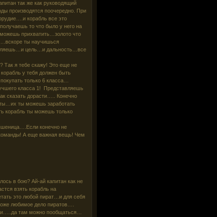
апитан так же как руководящий
Ходы производятся поочередно. При
рудие….и корабль все это
 получаешь то что было у него на
 можешь прихватить…золото что
к….вскоре ты научишься
реляешь…и цель…и дальность…все
 Так я тебе скажу! Это еще не
 корабль у тебя должен быть
 покупать только 6 класса…
 лучшего класса 1! Представляешь
ак сказать дорасти….. Конечно
неты…их ты можешь заработать
ть корабль ты можешь только
 пшеница….Если конечно не
команды! А еще важная вещь! Чем
лось в бою? Ай-ай капитан как не
стся взять корабль на
тать это любой пират…и для себя
…тоже любимое дело пиратов….
ки…..да там можно пообщаться…