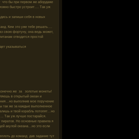
т что бы при первом же абордаже
 можно быстро устроит…. Так уж
ядись и запиши себя в новых
оманд. Кем это уже тебе решать….
аз свою фортуну, она ведь может,
питанам отводится простой
дет указываться
 конечно же за золотые монеты!
вляешь в открытый океан и
ания…но выполнив мое поручение
ы так же за каждые выполненное
валишь и твой корабль потопят…но
.. Так уж лучше постарайся.
 пиратов. Но основные правила я
щей акулой океана…но это если
плоть до команд дав задание тут