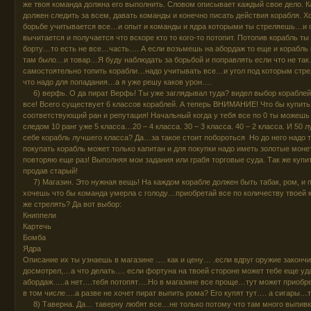
же твоя команда должна его выполнить. Словом описывает каждый свое дело. К
должен следить за всем, давать команды и конечно писать действия корабля. 
борьбе учитывается все…и опыт и команды и ядра которыми ты стреляешь…и о
вычитается и получается что вскоре кто то кого-то потопит. Потопив корабль ты
борту…то есть не все…часть…. А если возьмешь на абордаж то еще и корабль
там было…и товар…Я буду наблюдать за борьбой и поправлять если что не та
самостоятельно топить корабли…надо учитывать все…и угол под которым ст
что надо для попадания…а я уже решу каков урон….
6) верфь. О да пират Верфь! Ты уже заглядывал туда? видел выбор кораблей?
все! Всего существует 6 классов кораблей. А теперь ВНИМАНИЕ! Что бы купить
соответствующий ран и репутация! Начальный когда у тебя все по 0 ты можешь
следом 10 ранг уже 5 класса…20 – 4 класса. 30 – 3 класса. 40 – 2 класса. И 50
себе корабль лучшего класса? Да…за такое стоит побороться Но до него надо т
покупать корабль может только капитан и для покупки надо иметь золотые мо
повторяю еще раз! Выполняя мои задания или грабя торговые суда. Так же купи
продав старый!
7) Магазин. Это нужная вещь! На каждом корабле должен быть табак, ром, и
хочешь что бы команда умерла с голоду…приобретай все по количеству твоей 
же стрелять? Да вот выбор:
Книппели
Картечь
Бомба
Ядра
Описание их ты узнаешь в магазине …. как и цену… .если вдруг оружие закончи
досмотрел,…а что делать…. если фортуна на твоей стороне может тебе еще уда
абордаж…..а нет….тебя потопят….Но в магазине все проще…тут может приобре
в том числе….а разве не хочет пират выпить рома? Его купят тут…. а сигары
8) Таверна. Да… таверну любят все…не только потому что там много выпив