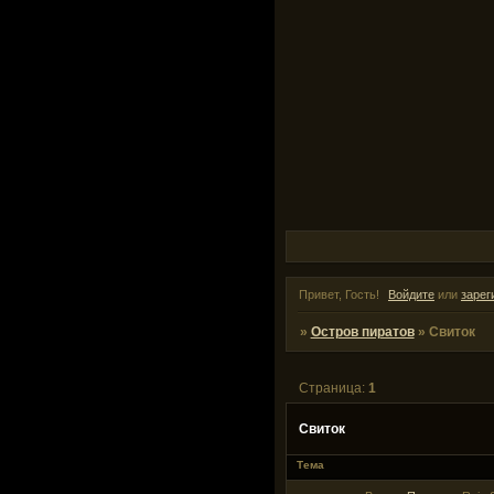
Привет, Гость!
Войдите
или
зарег
»
Остров пиратов
»
Свиток
Страница:
1
Свиток
Тема