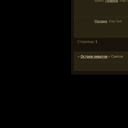
Важно:
Правила
Raia 
Реклама
Raia Swit
Страница:
1
»
Остров пиратов
»
Свиток