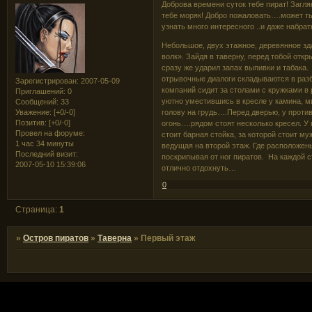
Доброва времени суток тебе пират! Загля
тебе моряк! Добро пожаловать….может т
узнать много интересного ..и даже набра
Небольшое, двух этажное, деревянное зд
волк». Зайдя в таверну, перед тобой отк
сразу же ударил запах выпивки и табака
отрывочные диалоги складываются в раз
Зарегистрирован
: 2007-05-09
компаний сидит за столами с кружками 
Приглашений:
0
уютно уместившись в кресле у камина, м
Сообщений:
33
Уважение:
[+0/-0]
голову на грудь….Перед дверью, у проти
Позитив:
[+0/-0]
огонь….рядом стоят несколько кресел. У 
Провел на форуме:
стоит барная стойка, за которой стоит 
1 час 34 минуты
ведущая на второй этаж. Где расположен
Последний визит:
поскрипывая от ног пиратов. На каждой 
2007-05-10 15:39:06
отлично отдохнуть…
0
Страница:
1
»
Остров пиратов
»
Таверна
»
Первый этаж