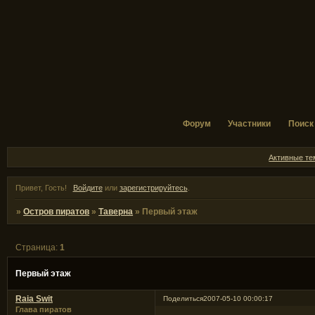
Форум
Участники
Поиск
Активные т
Привет, Гость!
Войдите
или
зарегистрируйтесь
.
»
Остров пиратов
»
Таверна
»
Первый этаж
Страница:
1
Первый этаж
Raia Swit
Поделиться
2007-05-10 00:00:17
Глава пиратов