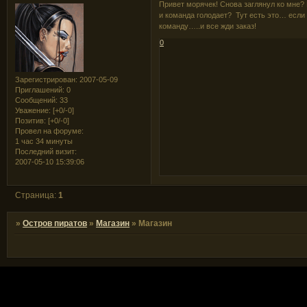
Привет морячек! Снова заглянул ко мне? 
и команда голодает? Тут есть это… есл
команду…..и все жди заказ!
0
Зарегистрирован
: 2007-05-09
Приглашений:
0
Сообщений:
33
Уважение:
[+0/-0]
Позитив:
[+0/-0]
Провел на форуме:
1 час 34 минуты
Последний визит:
2007-05-10 15:39:06
Страница:
1
»
Остров пиратов
»
Магазин
»
Магазин