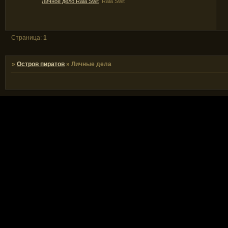
Личное дело Raia Swit
Raia Swit
Страница:
1
»
Остров пиратов
»
Личные дела